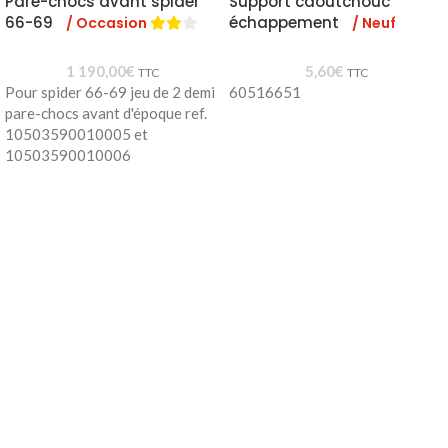
Pare-chocs avant spider
Support caoutchouc
66-69
échappement
/ Occasion
/ Neuf
1 190,00
€
5,60
€
TTC
TTC
Pour spider 66-69 jeu de 2 demi
60516651
pare-chocs avant d'époque ref.
10503590010005 et
10503590010006