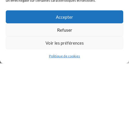
un effet négatif sur certaines caractéristiques et fonctions.
Accepter
Refuser
Voir les préférences
J'accepte la
Politique de confidentialité
de ce site.
Politique de cookies
INSTAGRAM