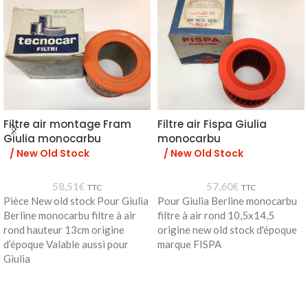
Filtre air montage Fram
Filtre air Fispa Giulia
Giulia monocarbu
monocarbu
/ New Old Stock
/ New Old Stock
58,51
€
57,60
€
TTC
TTC
Pièce New old stock Pour Giulia
Pour Giulia Berline monocarbu
Berline monocarbu filtre à air
filtre à air rond 10,5x14,5
rond hauteur 13cm origine
origine new old stock d'époque
d’époque Valable aussi pour
marque FISPA
Giulia