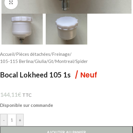
Cliquez pour agrandir
Accueil
/
Pièces détachées
/
Freinage
/
105-115 Berlina/Giulia/Gt/Montreal/Spider
/ Neuf
Bocal Lokheed 105 1s
144,11
€
TTC
Disponible sur commande
-
+
AJOUTER AU PANIER