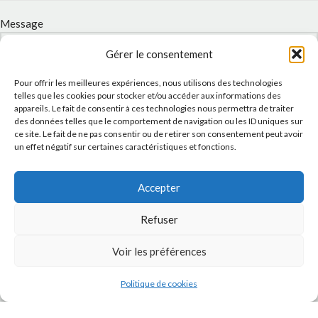
Message
Gérer le consentement
Pour offrir les meilleures expériences, nous utilisons des technologies
telles que les cookies pour stocker et/ou accéder aux informations des
appareils. Le fait de consentir à ces technologies nous permettra de traiter
des données telles que le comportement de navigation ou les ID uniques sur
ce site. Le fait de ne pas consentir ou de retirer son consentement peut avoir
un effet négatif sur certaines caractéristiques et fonctions.
Accepter
J'accepte la
Politique de confidentialité
de ce site.
Refuser
Voir les préférences
INSTAGRAM
Politique de cookies