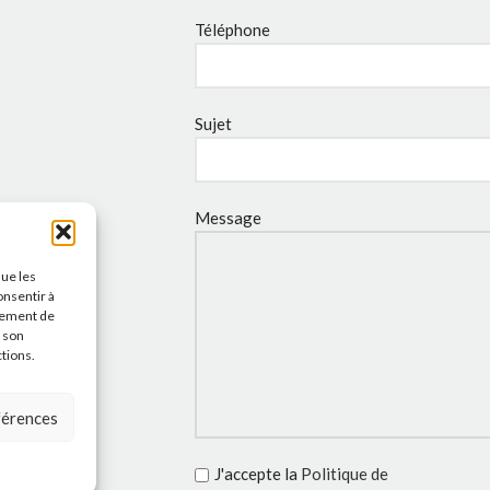
Téléphone
Sujet
Message
que les
onsentir à
tement de
r son
ctions.
éférences
J'accepte la
Politique de