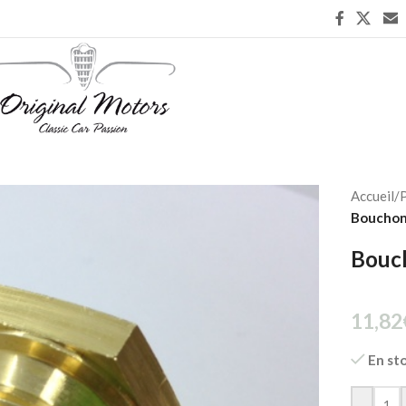
Accueil
/
P
Bouchon
Bouc
11,82
En st
-