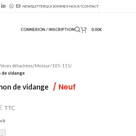
NEWSLETTER
QUI SOMMES-NOUS ?
CONTACT
CONNEXION / INSCRIPTION
0,00
€
ièces détachées
/
Moteur
/
105-115
/
 de vidange
/ Neuf
hon de vidange
€
TTC
ock
+