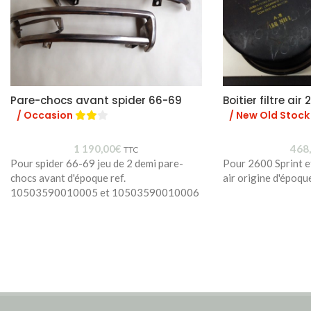
Pare-chocs avant spider 66-69
Boitier filtre air
/ Occasion
/ New Old Stock
1 190,00
€
468
TTC
Pour spider 66-69 jeu de 2 demi pare-
Pour 2600 Sprint et 
chocs avant d'époque ref.
air origine d'époq
10503590010005 et 10503590010006