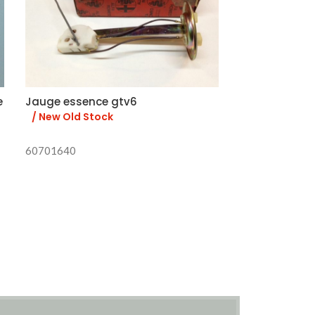
e
Jauge essence gtv6
Feu arrière dr
/ New Old Stock
/ New Old St
60701640
1
60744207