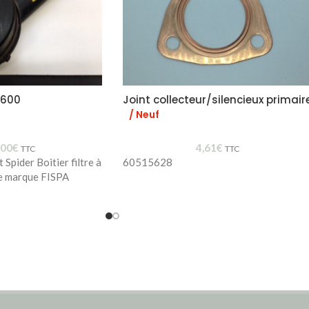
 2600
Joint collecteur/silencieux primair
/ Neuf
,00
€
4,61
€
TTC
TTC
Spider Boitier filtre à
60515628
ue marque FISPA