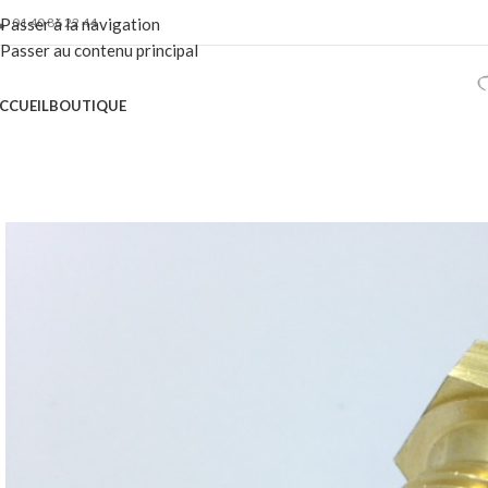
01 40 86 22 44
Passer à la navigation
Passer au contenu principal
CCUEIL
BOUTIQUE