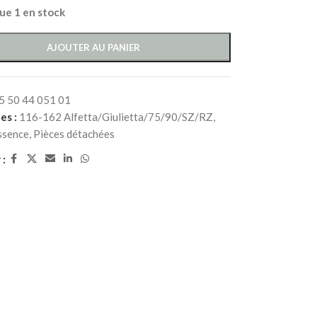
que 1 en stock
AJOUTER AU PANIER
5 50 44 051 01
es :
116-162 Alfetta/Giulietta/75/90/SZ/RZ
,
ssence
,
Pièces détachées
 :