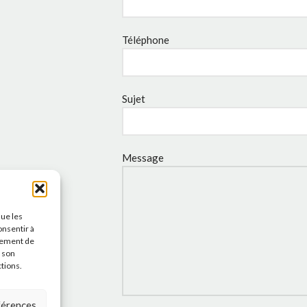
Téléphone
Sujet
Message
que les
onsentir à
tement de
r son
ctions.
éférences