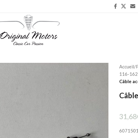
Accueil
/
P
116-162 
Câble ac
Câble
31,68
607150