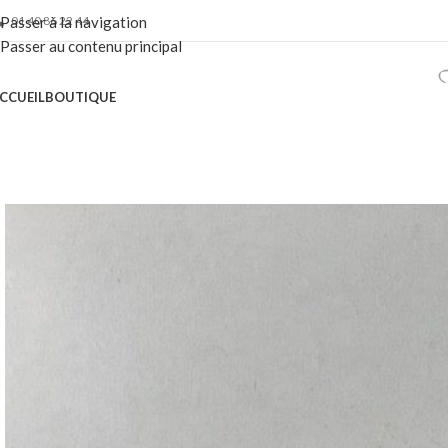
01 40 86 22 44
Passer à la navigation
Passer au contenu principal
CCUEIL
BOUTIQUE