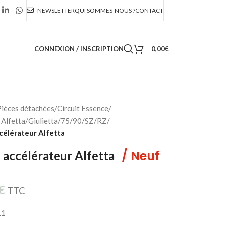
NEWSLETTER
QUI SOMMES-NOUS ?
CONTACT
CONNEXION / INSCRIPTION
0,00
€
ièces détachées
/
Circuit Essence
/
Alfetta/Giulietta/75/90/SZ/RZ
/
célérateur Alfetta
/ Neuf
 accélérateur Alfetta
€
TTC
11