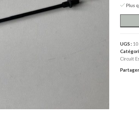
Plus 
UGS :
10
Catégori
Circuit E
Partager