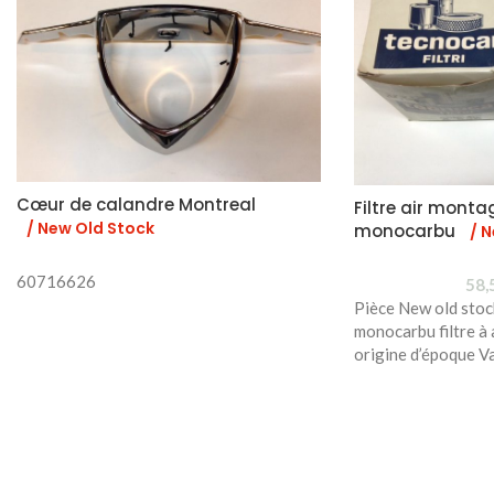
Cœur de calandre Montreal
Filtre air monta
/ New Old Stock
monocarbu
/ 
60716626
58,
Pièce New old stoc
monocarbu filtre à
origine d’époque Va