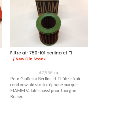
Filtre air 750-101 berlina et TI
Silent-bloc 
/ New Old Stock
/ Neuf
47,58
€
TTC
Pour Giulietta Berline et TI filtre à air
60515936
rond new old stock d’époque marque
FIAMM Valable aussi pour fourgon
Romeo