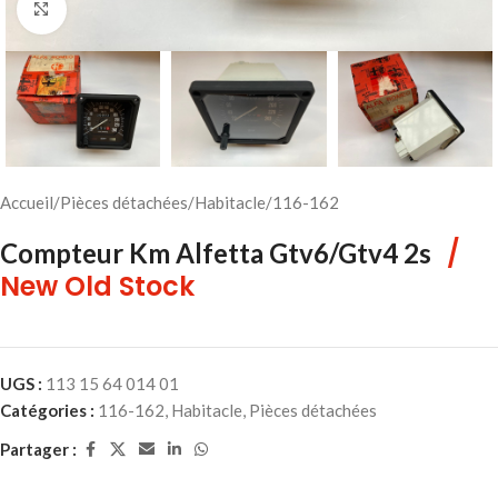
Cliquez pour agrandir
Accueil
/
Pièces détachées
/
Habitacle
/
116-162
/
Compteur Km Alfetta Gtv6/Gtv4 2s
New Old Stock
UGS :
113 15 64 014 01
Catégories :
116-162
,
Habitacle
,
Pièces détachées
Partager :