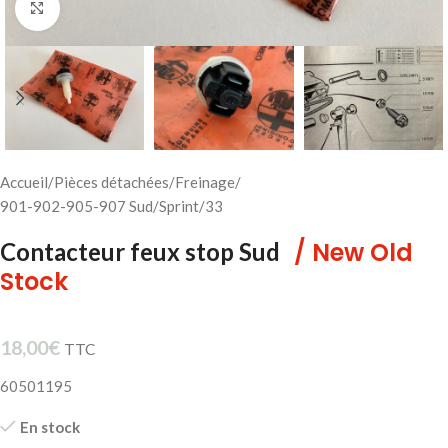
Cliquez pour agrandir
Accueil
/
Pièces détachées
/
Freinage
/
901-902-905-907 Sud/Sprint/33
/ New Old
Contacteur feux stop Sud
Stock
18,00
€
TTC
60501195
En stock