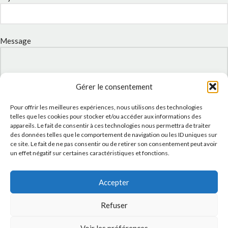
Message
Gérer le consentement
Pour offrir les meilleures expériences, nous utilisons des technologies
telles que les cookies pour stocker et/ou accéder aux informations des
appareils. Le fait de consentir à ces technologies nous permettra de traiter
des données telles que le comportement de navigation ou les ID uniques sur
ce site. Le fait de ne pas consentir ou de retirer son consentement peut avoir
un effet négatif sur certaines caractéristiques et fonctions.
J'accepte la
Politique de confidentialité
de ce site.
Accepter
Refuser
INSTAGRAM
Voir les préférences