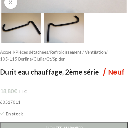
Cliquez pour agrandir
Accueil
/
Pièces détachées
/
Refroidissement / Ventilation
/
105-115 Berlina/Giulia/Gt/Spider
/ Neuf
Durit eau chauffage, 2ème série
18,80
€
TTC
60517011
En stock
AJOUTER AU PANIER