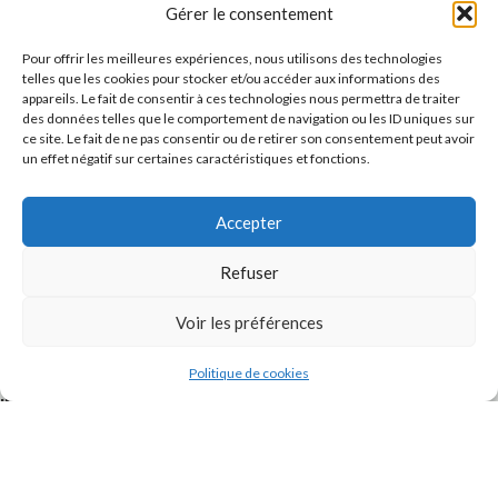
Message
Gérer le consentement
Pour offrir les meilleures expériences, nous utilisons des technologies
telles que les cookies pour stocker et/ou accéder aux informations des
appareils. Le fait de consentir à ces technologies nous permettra de traiter
des données telles que le comportement de navigation ou les ID uniques sur
ce site. Le fait de ne pas consentir ou de retirer son consentement peut avoir
un effet négatif sur certaines caractéristiques et fonctions.
Accepter
J'accepte la
Politique de confidentialité
de ce site.
Refuser
Voir les préférences
Politique de cookies
INSTAGRAM