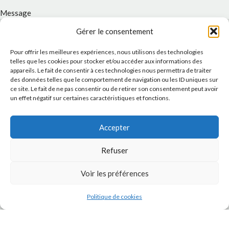
Message
Gérer le consentement
Pour offrir les meilleures expériences, nous utilisons des technologies
telles que les cookies pour stocker et/ou accéder aux informations des
appareils. Le fait de consentir à ces technologies nous permettra de traiter
des données telles que le comportement de navigation ou les ID uniques sur
ce site. Le fait de ne pas consentir ou de retirer son consentement peut avoir
un effet négatif sur certaines caractéristiques et fonctions.
Accepter
J'accepte la
Politique de confidentialité
de ce site.
Refuser
Voir les préférences
INSTAGRAM
Politique de cookies