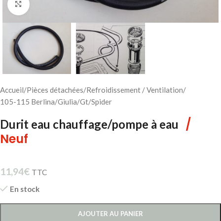
Cliquez pour agrandir
Accueil
/
Pièces détachées
/
Refroidissement / Ventilation
/
105-115 Berlina/Giulia/Gt/Spider
/
Durit eau chauffage/pompe à eau
Neuf
11,94
€
TTC
En stock
AJOUTER AU PANIER