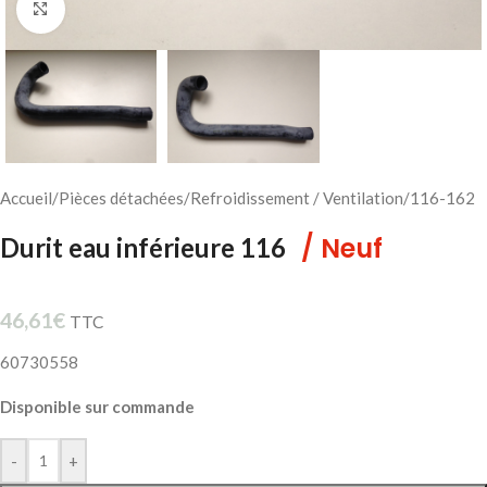
Cliquez pour agrandir
Accueil
/
Pièces détachées
/
Refroidissement / Ventilation
/
116-162
/ Neuf
Durit eau inférieure 116
46,61
€
TTC
60730558
Disponible sur commande
-
+