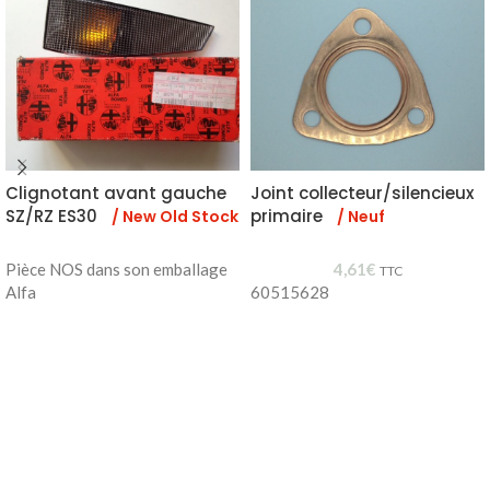
Clignotant avant gauche
Joint collecteur/silencieux
SZ/RZ ES30
primaire
/ New Old Stock
/ Neuf
Pièce NOS dans son emballage
4,61
€
TTC
Alfa
60515628