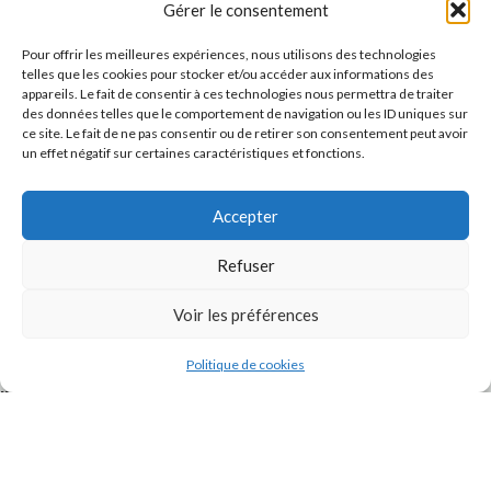
Gérer le consentement
Pour offrir les meilleures expériences, nous utilisons des technologies
telles que les cookies pour stocker et/ou accéder aux informations des
appareils. Le fait de consentir à ces technologies nous permettra de traiter
des données telles que le comportement de navigation ou les ID uniques sur
ce site. Le fait de ne pas consentir ou de retirer son consentement peut avoir
un effet négatif sur certaines caractéristiques et fonctions.
Accepter
J'accepte la
Politique de confidentialité
de ce site.
Refuser
Voir les préférences
Politique de cookies
INSTAGRAM