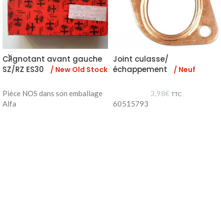
Clignotant avant gauche
Joint culasse/
SZ/RZ ES30
échappement
/ New Old Stock
/ Neuf
Pièce NOS dans son emballage
3,98
€
TTC
Alfa
60515793