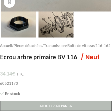
Cliquez pour agrandir
Accueil
/
Pièces détachées
/
Transmission
/
Boite de vitesse
/
116-162
/ Neuf
Ecrou arbre primaire BV 116
34,14
€
TTC
60521170
En stock
AJOUTER AU PANIER