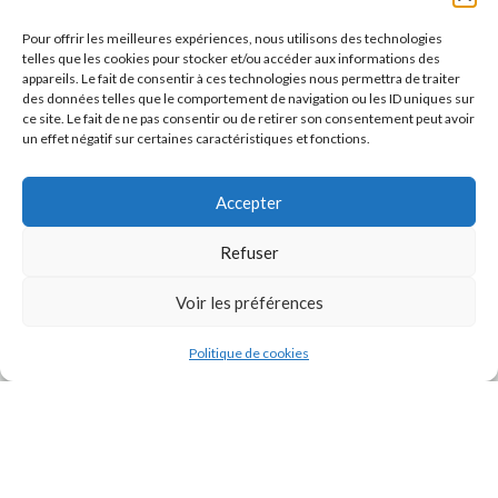
Pour offrir les meilleures expériences, nous utilisons des technologies
telles que les cookies pour stocker et/ou accéder aux informations des
appareils. Le fait de consentir à ces technologies nous permettra de traiter
des données telles que le comportement de navigation ou les ID uniques sur
ce site. Le fait de ne pas consentir ou de retirer son consentement peut avoir
un effet négatif sur certaines caractéristiques et fonctions.
Accepter
J'accepte la
Politique de confidentialité
de ce site.
Refuser
Voir les préférences
Politique de cookies
INSTAGRAM