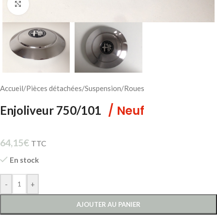
Cliquez pour agrandir
Accueil
/
Pièces détachées
/
Suspension
/
Roues
/ Neuf
Enjoliveur 750/101
64,15
€
TTC
En stock
-
+
AJOUTER AU PANIER