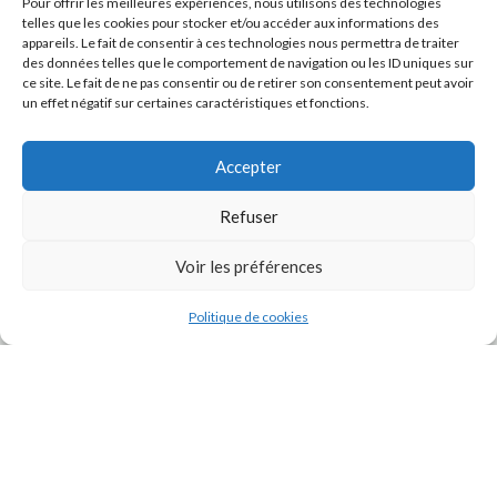
Pour offrir les meilleures expériences, nous utilisons des technologies
telles que les cookies pour stocker et/ou accéder aux informations des
appareils. Le fait de consentir à ces technologies nous permettra de traiter
des données telles que le comportement de navigation ou les ID uniques sur
ce site. Le fait de ne pas consentir ou de retirer son consentement peut avoir
un effet négatif sur certaines caractéristiques et fonctions.
Accepter
Refuser
J'accepte la
Politique de confidentialité
de ce site.
Voir les préférences
Politique de cookies
INSTAGRAM