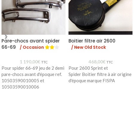
Pare-chocs avant spider
Boitier filtre air 2600
66-69
/ Occasion
/ New Old Stock
1 190,00
€
468,00
€
TTC
TTC
Pour spider 66-69 jeu de 2 demi
Pour 2600 Sprint et
pare-chocs avant d'époque ref.
Spider Boitier filtre à air origine
10503590010005 et
d'époque marque FISPA
10503590010006