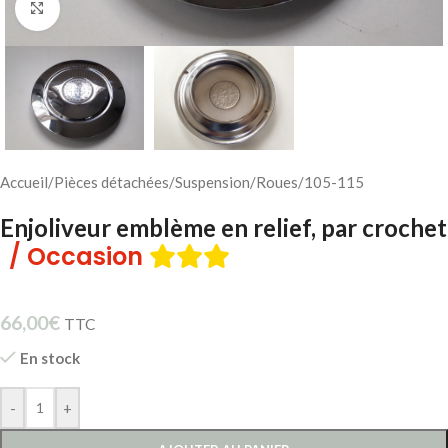
Cliquez pour agrandir
Accueil
/
Pièces détachées
/
Suspension
/
Roues
/
105-115
Enjoliveur emblème en relief, par crochet
/ Occasion
66,00
€
TTC
En stock
-
+