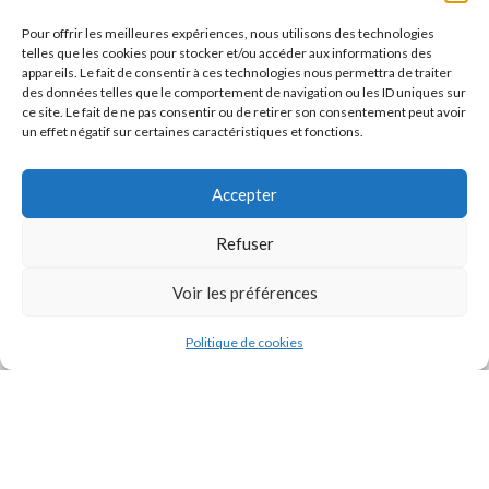
Pour offrir les meilleures expériences, nous utilisons des technologies
telles que les cookies pour stocker et/ou accéder aux informations des
appareils. Le fait de consentir à ces technologies nous permettra de traiter
des données telles que le comportement de navigation ou les ID uniques sur
ce site. Le fait de ne pas consentir ou de retirer son consentement peut avoir
un effet négatif sur certaines caractéristiques et fonctions.
Accepter
Refuser
J'accepte la
Politique de confidentialité
de ce site.
Voir les préférences
Politique de cookies
INSTAGRAM