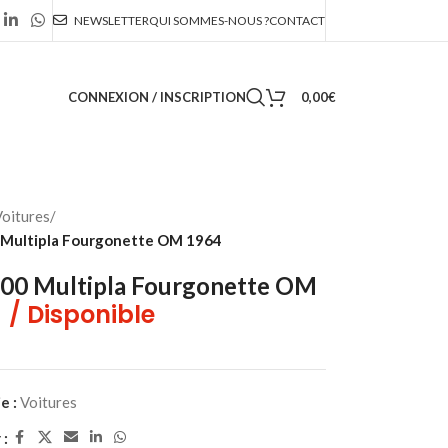
NEWSLETTER
QUI SOMMES-NOUS ?
CONTACT
CONNEXION / INSCRIPTION
0,00
€
oitures
/
 Multipla Fourgonette OM 1964
600 Multipla Fourgonette OM
/ Disponible
e :
Voitures
 :