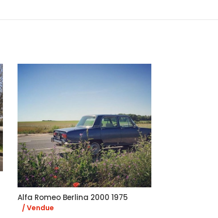
Alfa Romeo 
Alfa Romeo Berlina 2000 1975
Spider de derniè
/ Vendue
couvre capote c