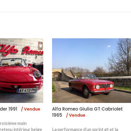
der 1991
Alfa Romeo Giulia GT Cabriolet
/ Vendue
1965
/ Vendue
troisième main
etenu intérieur beige
La performance d’un sprint gt et la