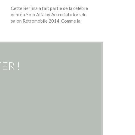
d’époque, volant
Cette Berlina a fait partie de la célèbre
ligne inox discr
vente « Solo Alfa by Artcurial » lors du
salon Rétromobile 2014. Comme la
ER !