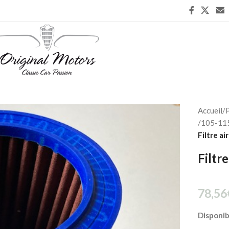
Accueil
/
P
/
105-115
Filtre a
Filtr
78,56
Disponi