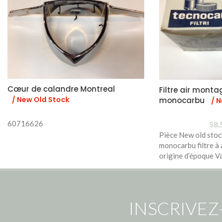
Cœur de calandre Montreal
Filtre air monta
/ New Old Stock
monocarbu
/ 
60716626
58,
Pièce New old stoc
monocarbu filtre à
origine d’époque Va
INSCRIVEZ