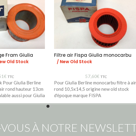
ge Fram Giulia
Filtre air Fispa Giulia monocarbu
New Old Stock
/ New Old Stock
51
€
57,60
€
TTC
TTC
k Pour Giulia Berline
Pour Giulia Berline monocarbu filtre à ai
 air rond hauteur 13cm
rond 10,5x14,5 origine new old stock
lable aussi pour Giulia
d'époque marque FISPA
-VOUS À NOTRE NEWSLETT