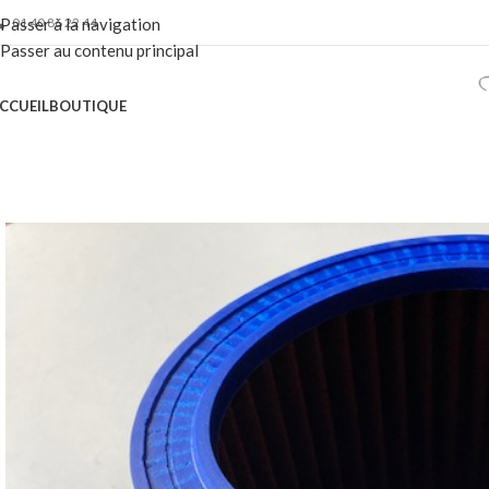
01 40 86 22 44
Passer à la navigation
Passer au contenu principal
CCUEIL
BOUTIQUE