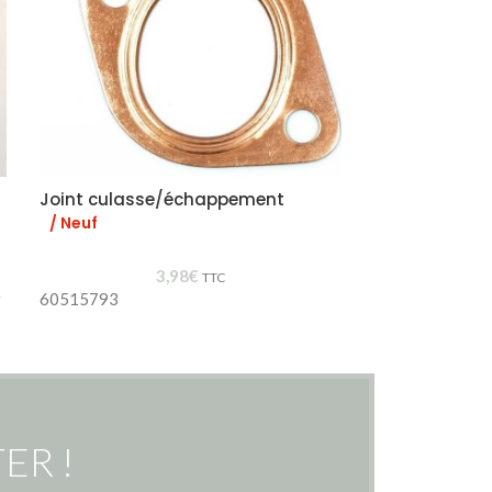
Joint culasse/échappement
Support cao
/ Neuf
/ Neuf
3,98
€
TTC
r
60515793
60516651
ER !