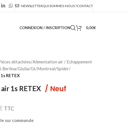
NEWSLETTER
QUI SOMMES-NOUS ?
CONTACT
CONNEXION / INSCRIPTION
0,00
€
ièces détachées
/
Alimentation air / Echappement
 Berlina/Giulia/Gt/Montreal/Spider
/
ir 1s RETEX
/ Neuf
e air 1s RETEX
€
TTC
ble sur commande