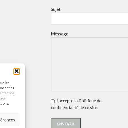
Sujet
Message
que les
onsentir à
tement de
r son
J'accepte la
Politique de
ctions.
confidentialité
de ce site.
éférences