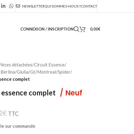
NEWSLETTER
QUI SOMMES-NOUS ?
CONTACT
CONNEXION / INSCRIPTION
0,00
€
ièces détachées
/
Circuit Essence
/
Berlina/Giulia/Gt/Montreal/Spider
/
ssence complet
/ Neuf
e essence complet
2
€
TTC
ble sur commande