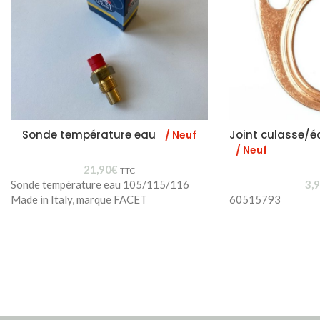
Sonde température eau
Joint culasse/
/ Neuf
/ Neuf
21,90
€
TTC
Sonde température eau 105/115/116
3,
Made in Italy, marque FACET
60515793