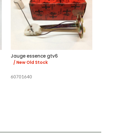
Jauge essence gtv6
Feu arrière dr
/ New Old Stock
/ New Old St
60701640
1
60744207