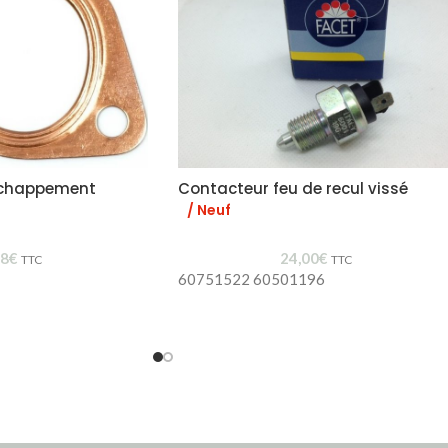
échappement
Contacteur feu de recul vissé
/ Neuf
98
€
24,00
€
TTC
TTC
60751522 60501196