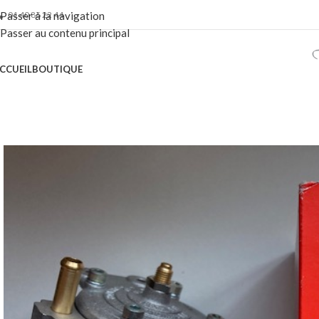
01 40 86 22 44
Passer à la navigation
Passer au contenu principal
CCUEIL
BOUTIQUE