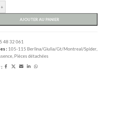
+
AJOUTER AU PANIER
5 48 32 061
es :
105-115 Berlina/Giulia/Gt/Montreal/Spider
,
ssence
,
Pièces détachées
 :