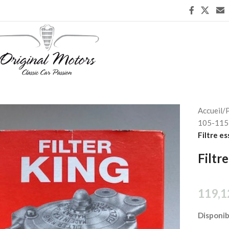
Accueil
/
P
105-115 
Filtre e
Filtr
119,1
Disponi