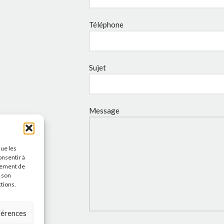
Téléphone
Sujet
Message
que les
onsentir à
tement de
r son
ctions.
éférences