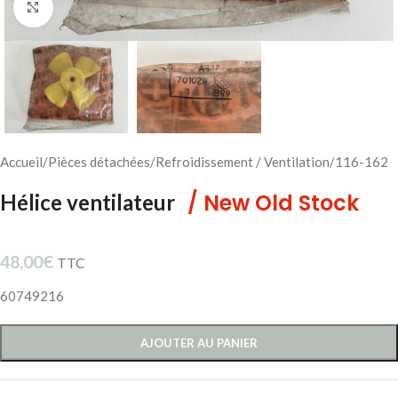
Cliquez pour agrandir
Accueil
/
Pièces détachées
/
Refroidissement / Ventilation
/
116-162
/ New Old Stock
Hélice ventilateur
48,00
€
TTC
60749216
AJOUTER AU PANIER