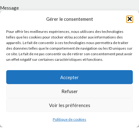
Message
Gérer le consentement
Pour offrir les meilleures expériences, nous utilisons des technologies
telles que les cookies pour stocker et/ou accéder aux informations des
appareils. Le fait de consentir à ces technologies nous permettra de traiter
des données telles que le comportement de navigation ou les ID uniques sur
ce site. Le fait de ne pas consentir ou de retirer son consentement peut avoir
un effet négatif sur certaines caractéristiques et fonctions.
Accepter
J'accepte la
Politique de confidentialité
de ce site.
Refuser
Voir les préférences
INSTAGRAM
Politique de cookies