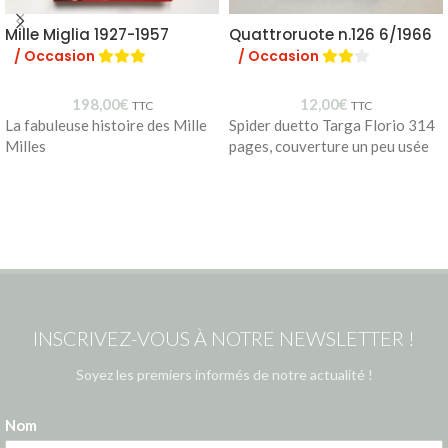
Mille Miglia 1927-1957
Quattroruote n.126 6/1966
/ Occasion
/ Occasion
198,00
€
12,00
€
TTC
TTC
La fabuleuse histoire des Mille
Spider duetto Targa Florio 314
Milles
pages, couverture un peu usée
INSCRIVEZ-VOUS À NOTRE NEWSLETTER !
Soyez les premiers informés de notre actualité !
Nom