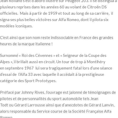
Jean Rolland s’est d’abord illustré sur Peugeot 203. Il se distingua à
plusieurs reprises dans les années 60 au volant de Citroën DS
officielles. Mais à partir de 1959 et tout au long de sa carrière, il
signa ses plus belles victoires sur Alfa Romeo, dont il pilota six
modèles iconiques.
C’est ainsi que son nom reste indissociable en France des grandes
heures de la marque italienne !
Surnommé « Roi des Cévennes » et « Seigneur de la Coupe des
Alpes », il brillait aussi en circuit. Un tour de trop à Montlhéry
en septembre 1967 lui sera tragiquement fatal lors d’une séance
d’essai de l’Alfa 33 avec laquelle il accédait à la prestigieuse
catégorie des Sport Prototypes.
Préfacé par Johnny Rives, l’ouvrage est jalonné de témoignages de
pilotes et de personnalités du sport automobile tels Jean
Todt ou Gérard Larrousse ainsi que d’anecdotes de Gérard Lanvin,
alors responsable du Service course de la Société Française Alfa
Romeo.