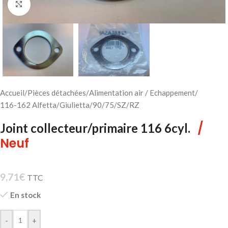
Cliquez pour agrandir
Accueil
/
Pièces détachées
/
Alimentation air / Echappement
/
116-162 Alfetta/Giulietta/90/75/SZ/RZ
/
Joint collecteur/primaire 116 6cyl.
Neuf
9,71
€
TTC
En stock
-
+