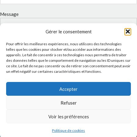
Message
Gérer le consentement
Pour offrir les meilleures expériences, nous utilisons des technologies
telles que les cookies pour stocker et/ou accéder aux informations des
appareils. Le fait de consentir à ces technologies nous permettra de traiter
des données telles que le comportement de navigation ou les ID uniques sur
ce site. Le fait de ne pas consentir ou de retirer son consentement peut avoir
un effet négatif sur certaines caractéristiques et fonctions.
J'accepte la
Politique de confidentialité
de ce site.
Accepter
Refuser
Voir les préférences
INSTAGRAM
Politique de cookies