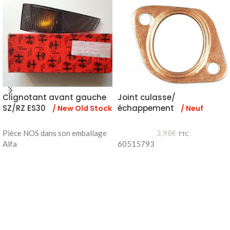
Clignotant avant gauche
Joint culasse/
SZ/RZ ES30
échappement
/ New Old Stock
/ Neuf
Pièce NOS dans son emballage
3,98
€
TTC
Alfa
60515793