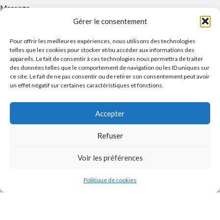
Message
Gérer le consentement
Pour offrir les meilleures expériences, nous utilisons des technologies
telles que les cookies pour stocker et/ou accéder aux informations des
appareils. Le fait de consentir à ces technologies nous permettra de traiter
des données telles que le comportement de navigation ou les ID uniques sur
ce site. Le fait de ne pas consentir ou de retirer son consentement peut avoir
un effet négatif sur certaines caractéristiques et fonctions.
Accepter
J'accepte la
Politique de confidentialité
de ce site.
Refuser
Voir les préférences
Politique de cookies
INSTAGRAM