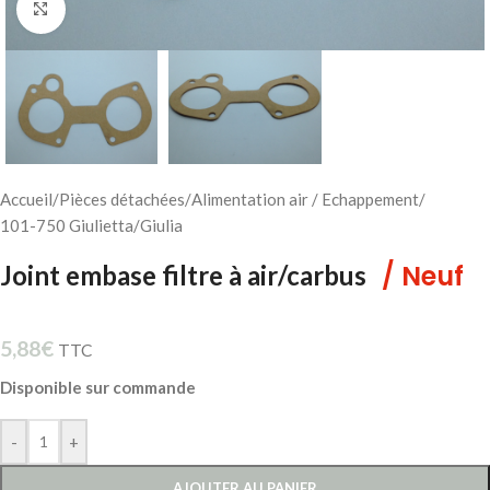
Cliquez pour agrandir
Accueil
/
Pièces détachées
/
Alimentation air / Echappement
/
101-750 Giulietta/Giulia
/ Neuf
Joint embase filtre à air/carbus
5,88
€
TTC
Disponible sur commande
-
+
AJOUTER AU PANIER