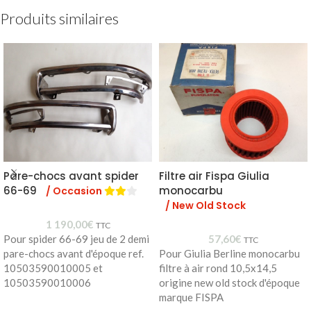
Produits similaires
Pare-chocs avant spider
Filtre air Fispa Giulia
66-69
monocarbu
/ Occasion
/ New Old Stock
1 190,00
€
TTC
Pour spider 66-69 jeu de 2 demi
57,60
€
TTC
pare-chocs avant d'époque ref.
Pour Giulia Berline monocarbu
10503590010005 et
filtre à air rond 10,5x14,5
10503590010006
origine new old stock d'époque
marque FISPA