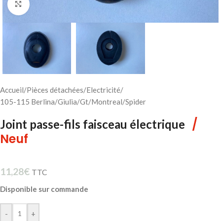
Cliquez pour agrandir
Accueil
/
Pièces détachées
/
Electricité
/
105-115 Berlina/Giulia/Gt/Montreal/Spider
/
Joint passe-fils faisceau électrique
Neuf
11,28
€
TTC
Disponible sur commande
-
+