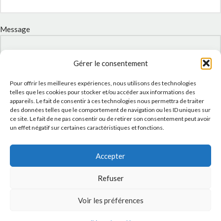
Message
Gérer le consentement
Pour offrir les meilleures expériences, nous utilisons des technologies
telles que les cookies pour stocker et/ou accéder aux informations des
appareils. Le fait de consentir à ces technologies nous permettra de traiter
des données telles que le comportement de navigation ou les ID uniques sur
ce site. Le fait de ne pas consentir ou de retirer son consentement peut avoir
un effet négatif sur certaines caractéristiques et fonctions.
J'accepte la
Politique de confidentialité
de ce site.
Accepter
Refuser
Voir les préférences
INSTAGRAM