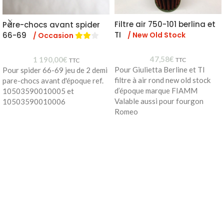
Filtre air 750-101 berlina et
Pare-chocs avant spider
TI
/ New Old Stock
66-69
/ Occasion
47,58
€
1 190,00
€
TTC
TTC
Pour Giulietta Berline et TI
Pour spider 66-69 jeu de 2 demi
filtre à air rond new old stock
pare-chocs avant d'époque ref.
d’époque marque FIAMM
10503590010005 et
Valable aussi pour fourgon
10503590010006
Romeo