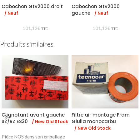
Cabochon Gtv2000 droit
Cabochon Gtv2000
gauche
/ Neuf
/ Neuf
101,12
€
101,12
€
TTC
TTC
Produits similaires
Clignotant avant gauche
Filtre air montage Fram
SZ/RZ ES30
Giulia monocarbu
/ New Old Stock
/ New Old Stock
Pièce NOS dans son emballage