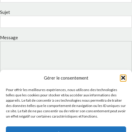
Sujet
Message
Gérer le consentement
Pour offrir les meilleures expériences, nous utilisons des technologies
telles que les cookies pour stocker et/ou accéder aux informations des
appareils. Le fait de consentir à ces technologies nous permettra de traiter
des données telles que le comportement de navigation ou les ID uniques sur
J'accepte la
Politique de confidentialité
de ce site.
ce site. Le fait de ne pas consentir ou de retirer son consentement peut avoir
un effet négatif sur certaines caractéristiques et fonctions.