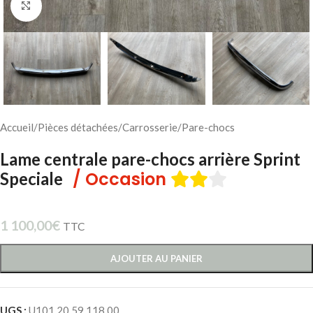
Cliquez pour agrandir
Accueil
/
Pièces détachées
/
Carrosserie
/
Pare-chocs
Lame centrale pare-chocs arrière Sprint
/ Occasion
Speciale
1 100,00
€
TTC
AJOUTER AU PANIER
UGS :
U101 20 59 118 00