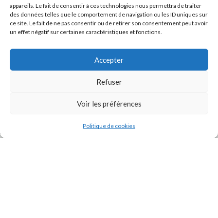
appareils. Le fait de consentir à ces technologies nous permettra de traiter
des données telles que le comportement de navigation ou les ID uniques sur
ce site. Le fait de ne pas consentir ou de retirer son consentement peut avoir
un effet négatif sur certaines caractéristiques et fonctions.
Accepter
Refuser
J'accepte la
Politique de confidentialité
de ce site.
Voir les préférences
Politique de cookies
INSTAGRAM