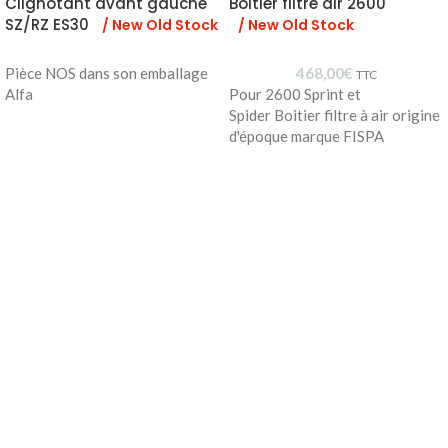
Clignotant avant gauche
Boitier filtre air 2600
SZ/RZ ES30
/ New Old Stock
/ New Old Stock
Pièce NOS dans son emballage
468,00
€
TTC
Alfa
Pour 2600 Sprint et
Spider Boitier filtre à air origine
d'époque marque FISPA