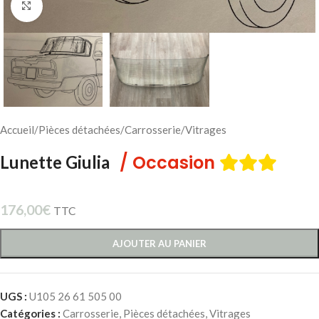
Cliquez pour agrandir
Accueil
/
Pièces détachées
/
Carrosserie
/
Vitrages
/ Occasion
Lunette Giulia
176,00
€
TTC
AJOUTER AU PANIER
UGS :
U105 26 61 505 00
Catégories :
Carrosserie
,
Pièces détachées
,
Vitrages