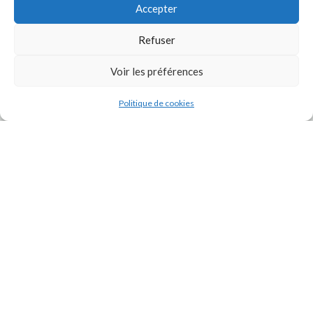
Accepter
Refuser
Voir les préférences
J'accepte la
Politique de confidentialité
de ce site.
Politique de cookies
INSTAGRAM