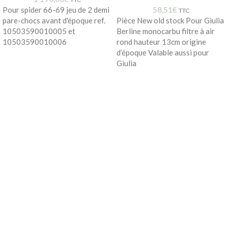
Pour spider 66-69 jeu de 2 demi
58,51
€
TTC
pare-chocs avant d'époque ref.
Pièce New old stock Pour Giulia
10503590010005 et
Berline monocarbu filtre à air
10503590010006
rond hauteur 13cm origine
d’époque Valable aussi pour
Giulia