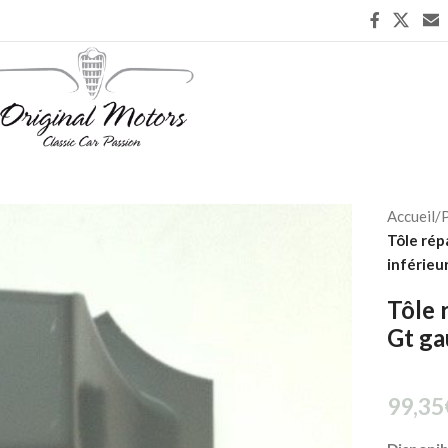
Accueil
/
P
Tôle rép
inférieur
Tôle 
Gt ga
99,35