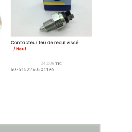
Contacteur feu de recul vissé
Support cao
/ Neuf
/ Neuf
24,00
€
TTC
60751522 60501196
60516651