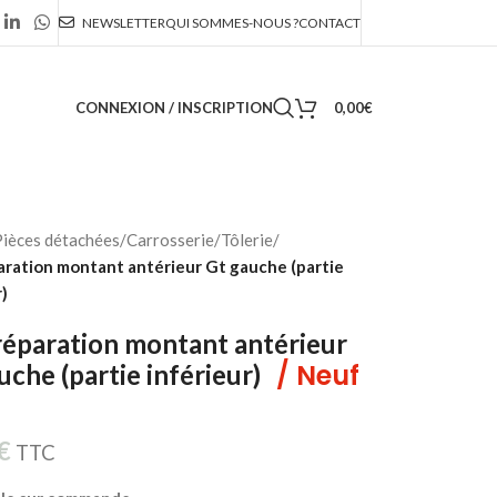
NEWSLETTER
QUI SOMMES-NOUS ?
CONTACT
CONNEXION / INSCRIPTION
0,00
€
ièces détachées
/
Carrosserie
/
Tôlerie
/
aration montant antérieur Gt gauche (partie
)
réparation montant antérieur
/ Neuf
uche (partie inférieur)
€
TTC