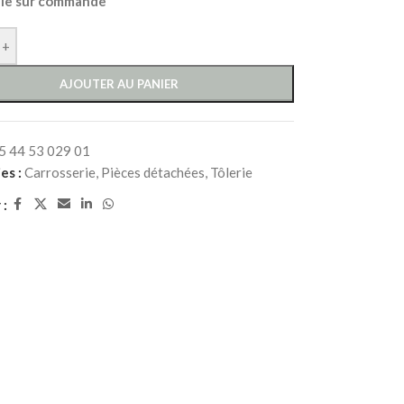
ble sur commande
+
AJOUTER AU PANIER
5 44 53 029 01
es :
Carrosserie
,
Pièces détachées
,
Tôlerie
 :