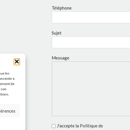
Téléphone
Sujet
Message
que les
onsentir à
tement de
r son
ctions.
éférences
J'accepte la
Politique de