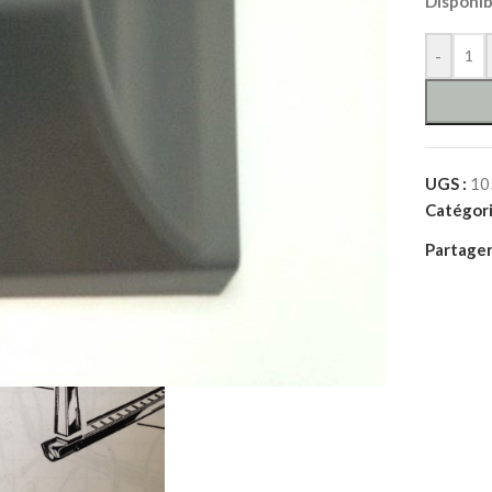
Disponi
-
UGS :
10
Catégori
Partager