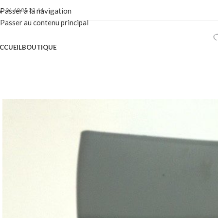
01 40 86 22 44
Passer à la navigation
Passer au contenu principal
CCUEIL
BOUTIQUE