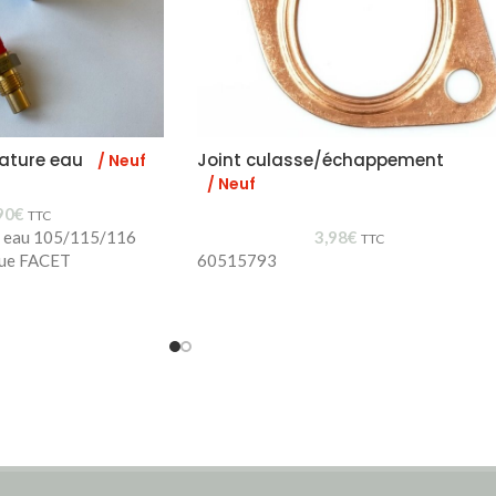
ature eau
Joint culasse/échappement
/ Neuf
/ Neuf
90
€
TTC
e eau 105/115/116
3,98
€
TTC
que FACET
60515793