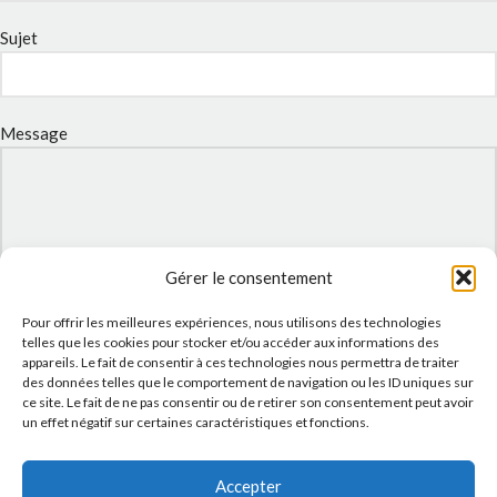
Sujet
Message
Gérer le consentement
Pour offrir les meilleures expériences, nous utilisons des technologies
telles que les cookies pour stocker et/ou accéder aux informations des
appareils. Le fait de consentir à ces technologies nous permettra de traiter
des données telles que le comportement de navigation ou les ID uniques sur
J'accepte la
Politique de confidentialité
de ce site.
ce site. Le fait de ne pas consentir ou de retirer son consentement peut avoir
un effet négatif sur certaines caractéristiques et fonctions.
Accepter