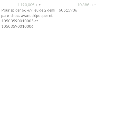
1 190,00
€
10,38
€
TTC
TTC
Pour spider 66-69 jeu de 2 demi
60515936
pare-chocs avant d'époque ref.
10503590010005 et
10503590010006