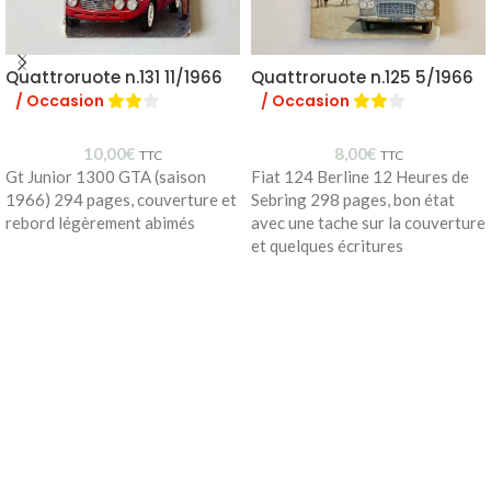
Quattroruote n.131 11/1966
Quattroruote n.125 5/1966
/ Occasion
/ Occasion
10,00
€
8,00
€
TTC
TTC
Gt Junior 1300 GTA (saison
Fiat 124 Berline 12 Heures de
1966) 294 pages, couverture et
Sebring 298 pages, bon état
rebord légèrement abimés
avec une tache sur la couverture
et quelques écritures