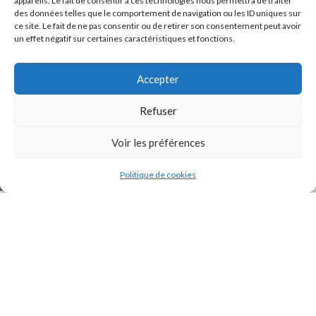
appareils. Le fait de consentir à ces technologies nous permettra de traiter
des données telles que le comportement de navigation ou les ID uniques sur
ce site. Le fait de ne pas consentir ou de retirer son consentement peut avoir
un effet négatif sur certaines caractéristiques et fonctions.
Accepter
Refuser
J'accepte la
Politique de confidentialité
de ce site.
Voir les préférences
Politique de cookies
INSTAGRAM