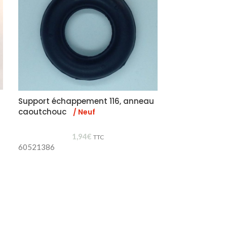
Support échappement 116, anneau
Lunette clair
caoutchouc
/ Neuf
2
1,94
€
Lunette claire g
TTC
60521386
Pièce occasion 
état proche du 