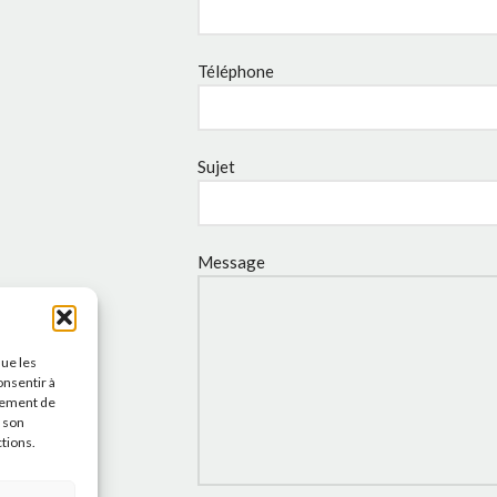
Téléphone
Sujet
Message
que les
onsentir à
tement de
r son
ctions.