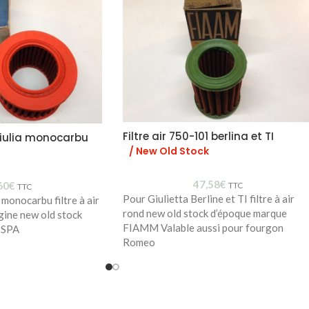
Filtre air 750-101 berlina et TI
 Giulia monocarbu
/ New Old Stock
47,58
€
60
€
TTC
TTC
Pour Giulietta Berline et TI filtre à air
 monocarbu filtre à air
rond new old stock d’époque marque
gine new old stock
FIAMM Valable aussi pour fourgon
ISPA
Romeo