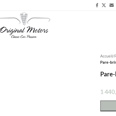
Accueil
/
P
Pare-bri
Pare-
1 440