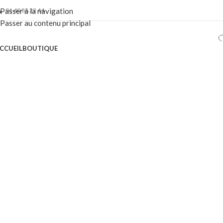
01 40 86 22 44
Passer à la navigation
Passer au contenu principal
CCUEIL
BOUTIQUE