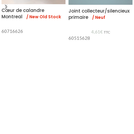
Cœur de calandre
Joint collecteur/silencieux
Montreal
/ New Old Stock
primaire
/ Neuf
60716626
4,61
€
TTC
60515628