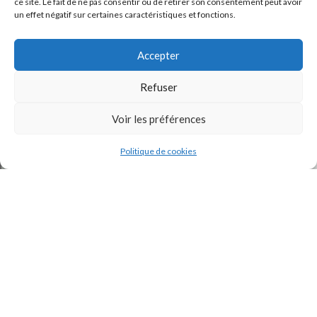
ce site. Le fait de ne pas consentir ou de retirer son consentement peut avoir
un effet négatif sur certaines caractéristiques et fonctions.
Accepter
Refuser
Voir les préférences
J'accepte la
Politique de confidentialité
de ce site.
Politique de cookies
INSTAGRAM