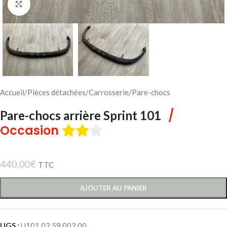
Cliquez pour agrandir
Accueil
/
Pièces détachées
/
Carrosserie
/
Pare-chocs
/
Pare-chocs arrière Sprint 101
Occasion
440,00
€
TTC
AJOUTER AU PANIER
UGS :
U101 02 59 002 00