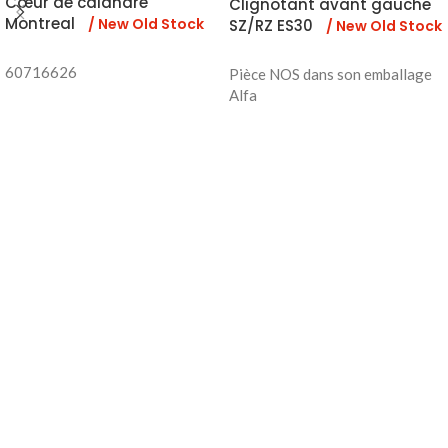
Cœur de calandre
Clignotant avant gauche
Montreal
/ New Old Stock
SZ/RZ ES30
/ New Old Stock
60716626
Pièce NOS dans son emballage
Alfa