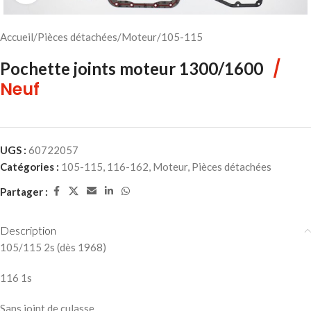
Accueil
/
Pièces détachées
/
Moteur
/
105-115
/
Pochette joints moteur 1300/1600
Neuf
UGS :
60722057
Catégories :
105-115
,
116-162
,
Moteur
,
Pièces détachées
Partager :
Description
105/115 2s (dès 1968)
116 1s
Sans joint de culasse