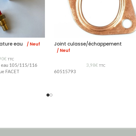
ature eau
Joint culasse/échappement
/ Neuf
/ Neuf
90
€
TTC
e eau 105/115/116
3,98
€
TTC
que FACET
60515793