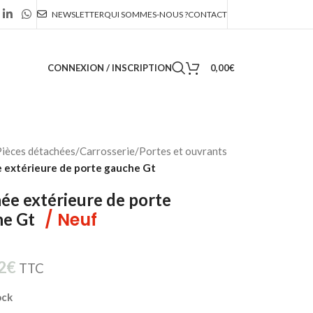
NEWSLETTER
QUI SOMMES-NOUS ?
CONTACT
CONNEXION / INSCRIPTION
0,00
€
ièces détachées
/
Carrosserie
/
Portes et ouvrants
 extérieure de porte gauche Gt
ée extérieure de porte
/ Neuf
he Gt
2
€
TTC
ock