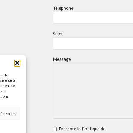
Téléphone
Sujet
Message
que les
onsentir à
tement de
r son
ctions.
éférences
J'accepte la
Politique de