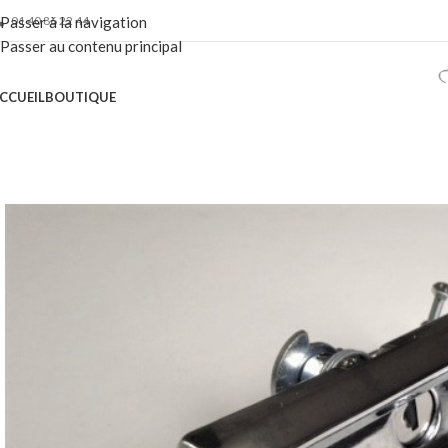
01 40 86 22 44
Passer à la navigation
Passer au contenu principal
CCUEIL
BOUTIQUE