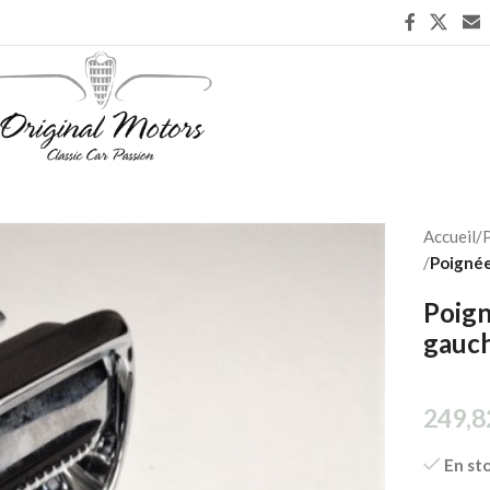
Accueil
/
P
/
Poignée
Poign
gauc
249,8
En st