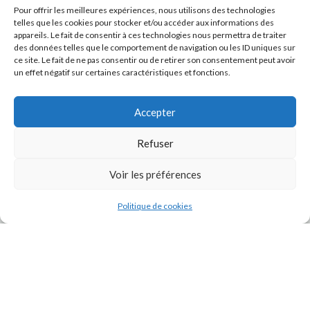
Pour offrir les meilleures expériences, nous utilisons des technologies
telles que les cookies pour stocker et/ou accéder aux informations des
appareils. Le fait de consentir à ces technologies nous permettra de traiter
des données telles que le comportement de navigation ou les ID uniques sur
ce site. Le fait de ne pas consentir ou de retirer son consentement peut avoir
un effet négatif sur certaines caractéristiques et fonctions.
Accepter
Refuser
J'accepte la
Politique de confidentialité
de ce site.
Voir les préférences
Politique de cookies
INSTAGRAM