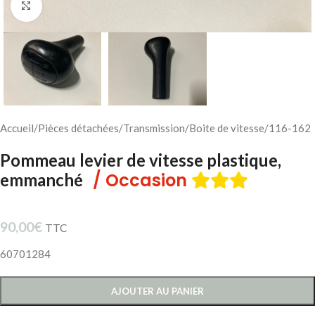
Cliquez pour agrandir
Accueil
/
Pièces détachées
/
Transmission
/
Boite de vitesse
/
116-162
Pommeau levier de vitesse plastique,
/ Occasion
emmanché
90,00
€
TTC
60701284
AJOUTER AU PANIER