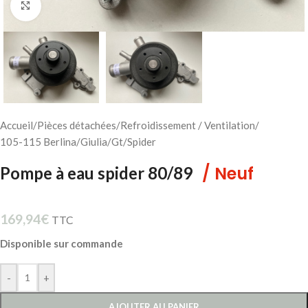
Cliquez pour agrandir
Accueil
/
Pièces détachées
/
Refroidissement / Ventilation
/
105-115 Berlina/Giulia/Gt/Spider
/ Neuf
Pompe à eau spider 80/89
169,94
€
TTC
Disponible sur commande
-
+
AJOUTER AU PANIER