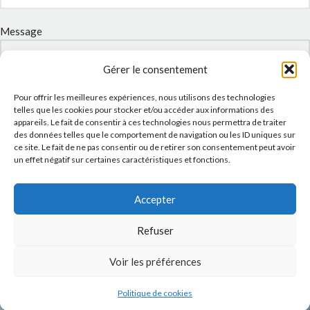
Message
Gérer le consentement
Pour offrir les meilleures expériences, nous utilisons des technologies
telles que les cookies pour stocker et/ou accéder aux informations des
appareils. Le fait de consentir à ces technologies nous permettra de traiter
des données telles que le comportement de navigation ou les ID uniques sur
ce site. Le fait de ne pas consentir ou de retirer son consentement peut avoir
un effet négatif sur certaines caractéristiques et fonctions.
J'accepte la
Politique de confidentialité
de ce site.
Accepter
Refuser
Voir les préférences
INSTAGRAM
Politique de cookies