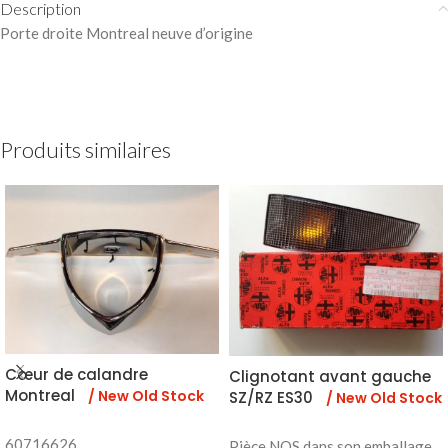
Description
Porte droite Montreal neuve d’origine
Produits similaires
Cœur de calandre
Clignotant avant gauche
Montreal
/ New Old Stock
SZ/RZ ES30
/ New Old Stock
60716626
Pièce NOS dans son emballage