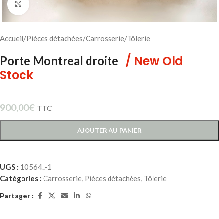
Cliquez pour agrandir
Accueil
/
Pièces détachées
/
Carrosserie
/
Tôlerie
/ New Old
Porte Montreal droite
Stock
900,00
€
TTC
AJOUTER AU PANIER
UGS :
10564..-1
Catégories :
Carrosserie
,
Pièces détachées
,
Tôlerie
Partager :