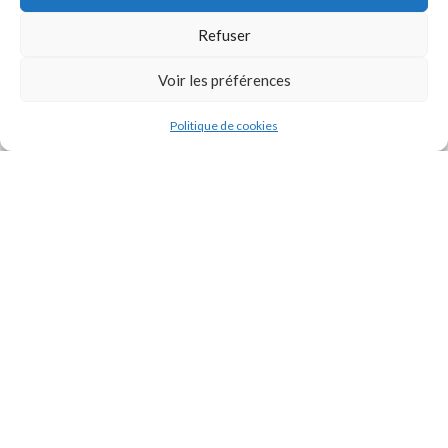
Refuser
Voir les préférences
Politique de cookies
J'accepte la
Politique de confidentialité
de ce site.
INSTAGRAM