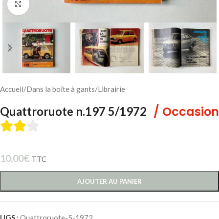
Cliquez pour agrandir
Accueil
/
Dans la boîte à gants
/
Librairie
/ Occasion
Quattroruote n.197 5/1972
10,00
€
TTC
AJOUTER AU PANIER
UGS :
Quattroruote-5-1972