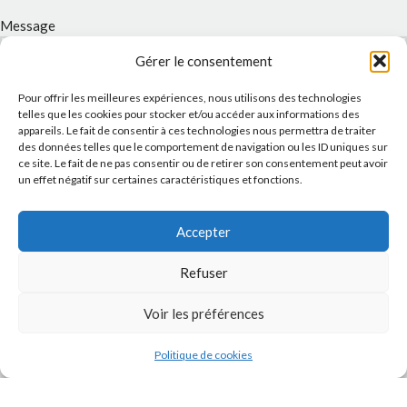
Message
Gérer le consentement
Pour offrir les meilleures expériences, nous utilisons des technologies
telles que les cookies pour stocker et/ou accéder aux informations des
appareils. Le fait de consentir à ces technologies nous permettra de traiter
des données telles que le comportement de navigation ou les ID uniques sur
ce site. Le fait de ne pas consentir ou de retirer son consentement peut avoir
un effet négatif sur certaines caractéristiques et fonctions.
Accepter
J'accepte la
Politique de confidentialité
de ce site.
Refuser
Voir les préférences
INSTAGRAM
Politique de cookies