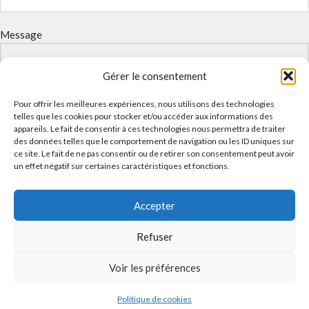
Message
Gérer le consentement
Pour offrir les meilleures expériences, nous utilisons des technologies
telles que les cookies pour stocker et/ou accéder aux informations des
appareils. Le fait de consentir à ces technologies nous permettra de traiter
des données telles que le comportement de navigation ou les ID uniques sur
ce site. Le fait de ne pas consentir ou de retirer son consentement peut avoir
un effet négatif sur certaines caractéristiques et fonctions.
J'accepte la
Politique de confidentialité
de ce site.
Accepter
Refuser
Voir les préférences
INSTAGRAM
Politique de cookies