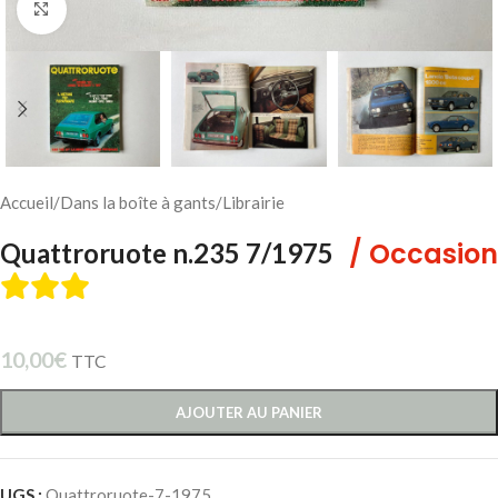
Cliquez pour agrandir
Accueil
/
Dans la boîte à gants
/
Librairie
/ Occasion
Quattroruote n.235 7/1975
10,00
€
TTC
AJOUTER AU PANIER
UGS :
Quattroruote-7-1975