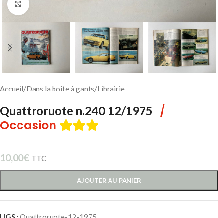
Cliquez pour agrandir
Accueil
/
Dans la boîte à gants
/
Librairie
/
Quattroruote n.240 12/1975
Occasion
10,00
€
TTC
AJOUTER AU PANIER
UGS :
Quattroruote-12-1975