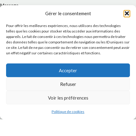
Message
Gérer le consentement
Pour offrir les meilleures expériences, nous utilisons des technologies
telles que les cookies pour stocker et/ou accéder aux informations des
appareils. Le fait de consentir à ces technologies nous permettra de traiter
des données telles que le comportement de navigation ou les ID uniques sur
ce site. Le fait de ne pas consentir ou de retirer son consentement peut avoir
un effet négatif sur certaines caractéristiques et fonctions.
Accepter
J'accepte la
Politique de confidentialité
de ce site.
Refuser
Voir les préférences
Politique de cookies
INSTAGRAM