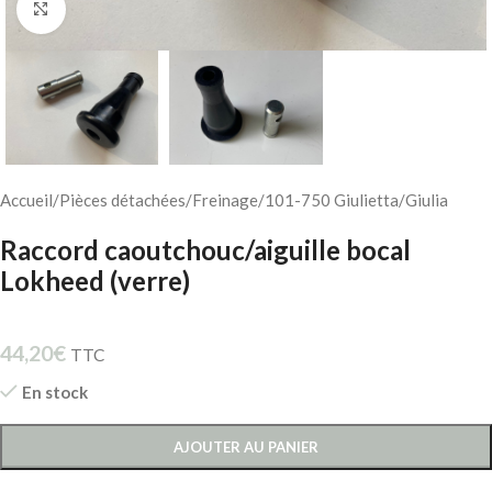
Cliquez pour agrandir
Accueil
/
Pièces détachées
/
Freinage
/
101-750 Giulietta/Giulia
Raccord caoutchouc/aiguille bocal
Lokheed (verre)
44,20
€
TTC
En stock
AJOUTER AU PANIER