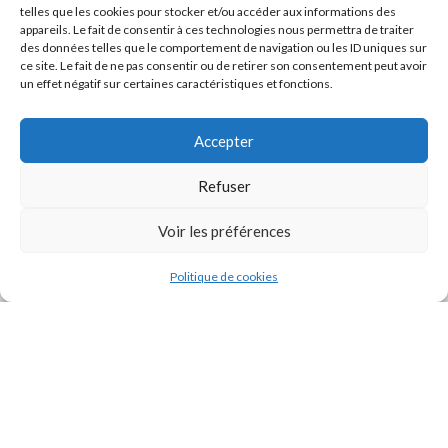
telles que les cookies pour stocker et/ou accéder aux informations des
appareils. Le fait de consentir à ces technologies nous permettra de traiter
des données telles que le comportement de navigation ou les ID uniques sur
ce site. Le fait de ne pas consentir ou de retirer son consentement peut avoir
un effet négatif sur certaines caractéristiques et fonctions.
Accepter
Refuser
J'accepte la
Politique de confidentialité
de ce site.
Voir les préférences
Politique de cookies
INSTAGRAM