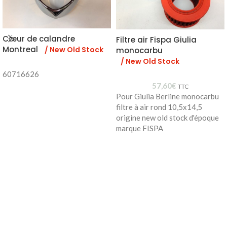
Cœur de calandre
Filtre air Fispa Giulia
Montreal
/ New Old Stock
monocarbu
/ New Old Stock
60716626
57,60
€
TTC
Pour Giulia Berline monocarbu
filtre à air rond 10,5x14,5
origine new old stock d'époque
marque FISPA