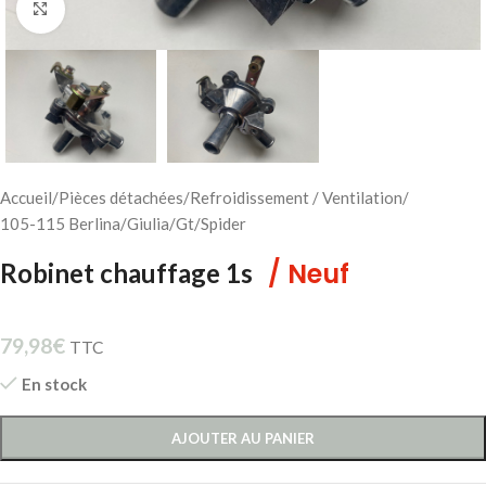
Cliquez pour agrandir
Accueil
/
Pièces détachées
/
Refroidissement / Ventilation
/
105-115 Berlina/Giulia/Gt/Spider
/ Neuf
Robinet chauffage 1s
79,98
€
TTC
En stock
AJOUTER AU PANIER