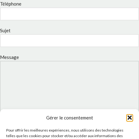
Téléphone
Sujet
Message
Gérer le consentement
J'accepte la
Politique de confidentialité
de ce site.
Pour offrir les meilleures expériences, nous utilisons des technologies
telles que les cookies pour stocker et/ou accéder aux informations des