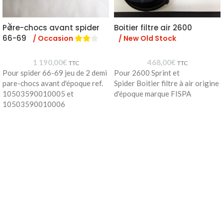
Pare-chocs avant spider
Boitier filtre air 2600
66-69
/ Occasion
/ New Old Stock
1 190,00
€
468,00
€
TTC
TTC
Pour spider 66-69 jeu de 2 demi
Pour 2600 Sprint et
pare-chocs avant d'époque ref.
Spider Boitier filtre à air origine
10503590010005 et
d'époque marque FISPA
10503590010006