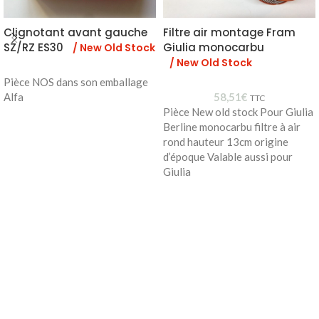
Clignotant avant gauche
Filtre air montage Fram
SZ/RZ ES30
Giulia monocarbu
/ New Old Stock
/ New Old Stock
Pièce NOS dans son emballage
Alfa
58,51
€
TTC
Pièce New old stock Pour Giulia
Berline monocarbu filtre à air
rond hauteur 13cm origine
d’époque Valable aussi pour
Giulia