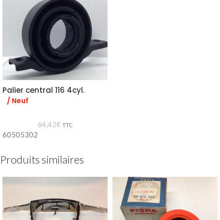
Palier central 116 4cyl.
/ Neuf
64,42
€
TTC
60505302
Produits similaires