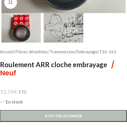
Cliquez pour agrandir
Accueil
/
Pièces détachées
/
Transmission
/
Embrayage
/
116-162
/
Roulement ARR cloche embrayage
Neuf
31,74
€
TTC
En stock
AJOUTER AU PANIER