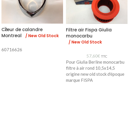
Cœur de calandre
Filtre air Fispa Giulia
Montreal
/ New Old Stock
monocarbu
/ New Old Stock
60716626
57,60
€
TTC
Pour Giulia Berline monocarbu
filtre à air rond 10,5x14,5
origine new old stock d'époque
marque FISPA