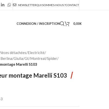
NEWSLETTER
QUI SOMMES-NOUS ?
CONTACT
CONNEXION / INSCRIPTION
0,00
€
ièces détachées
/
Electricité
/
Berlina/Giulia/Gt/Montreal/Spider
/
montage Marelli S103
/
ur montage Marelli S103
43