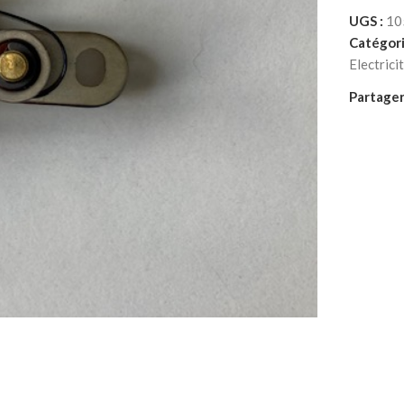
UGS :
10
Catégori
Electrici
Partager