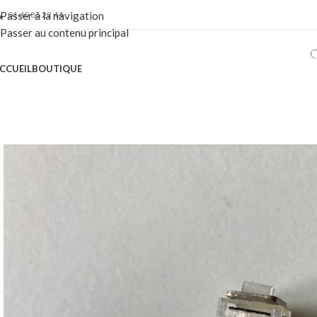
01 40 86 22 44
Passer à la navigation
Passer au contenu principal
CCUEIL
BOUTIQUE