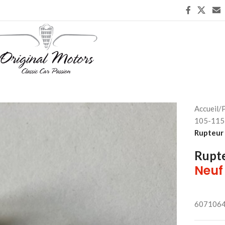
Accueil
/
P
105-115 
Rupteur 
Rupte
Neuf
607106