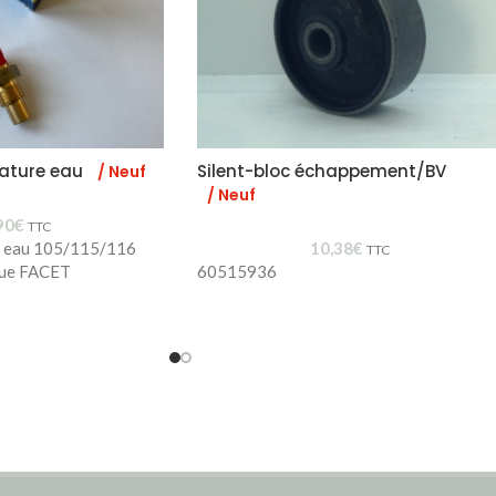
ature eau
Silent-bloc échappement/BV
/ Neuf
/ Neuf
90
€
TTC
e eau 105/115/116
10,38
€
TTC
que FACET
60515936