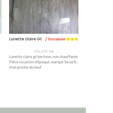
Lunette claire Gt
Lettrage « Al
/ Occasion
4
/ New Old 
286,00
€
TTC
Lunette claire gt bertone, non chauffante
Pour Spider 90-
Pièce occasion d’époque, marque Securit,
état proche du neuf