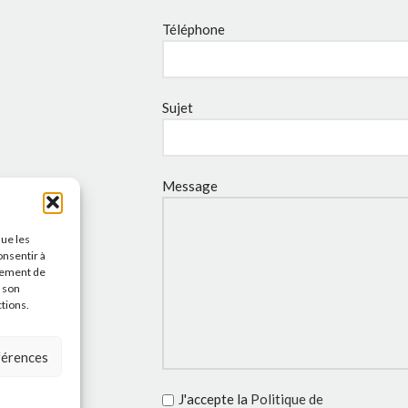
Téléphone
Sujet
Message
que les
onsentir à
tement de
r son
ctions.
éférences
J'accepte la
Politique de