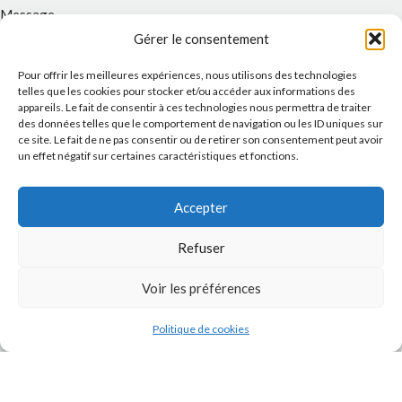
Message
Gérer le consentement
Pour offrir les meilleures expériences, nous utilisons des technologies
telles que les cookies pour stocker et/ou accéder aux informations des
appareils. Le fait de consentir à ces technologies nous permettra de traiter
des données telles que le comportement de navigation ou les ID uniques sur
ce site. Le fait de ne pas consentir ou de retirer son consentement peut avoir
un effet négatif sur certaines caractéristiques et fonctions.
Accepter
J'accepte la
Politique de confidentialité
de ce site.
Refuser
Voir les préférences
Politique de cookies
INSTAGRAM