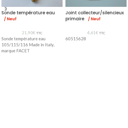
Sonde température eau
Joint collecteur/silencieux
primaire
/ Neuf
/ Neuf
21,90
€
4,61
€
TTC
TTC
Sonde température eau
60515628
105/115/116 Made in Italy,
marque FACET