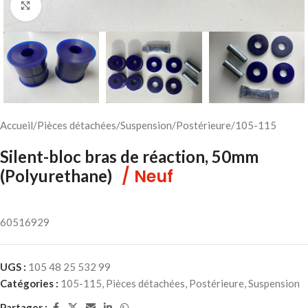
Cliquez pour agrandir
Accueil
/
Pièces détachées
/
Suspension
/
Postérieure
/
105-115
Silent-bloc bras de réaction, 50mm
/ Neuf
(Polyurethane)
60516929
UGS :
105 48 25 532 99
Catégories :
105-115
,
Pièces détachées
,
Postérieure
,
Suspension
Partager :