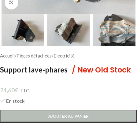
Cliquez pour agrandir
Accueil
/
Pièces détachées
/
Electricité
/ New Old Stock
Support lave-phares
21,60
€
TTC
En stock
AJOUTER AU PANIER