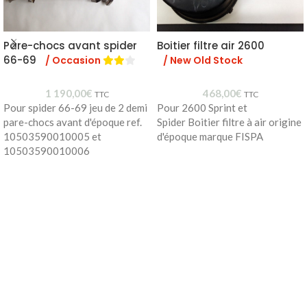
Pare-chocs avant spider
Boitier filtre air 2600
66-69
/ Occasion
/ New Old Stock
1 190,00
€
468,00
€
TTC
TTC
Pour spider 66-69 jeu de 2 demi
Pour 2600 Sprint et
pare-chocs avant d'époque ref.
Spider Boitier filtre à air origine
10503590010005 et
d'époque marque FISPA
10503590010006