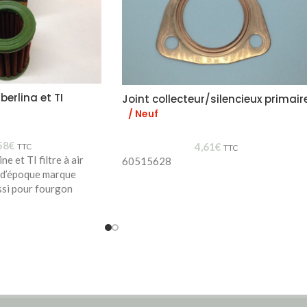
 berlina et TI
Joint collecteur/silencieux primair
/ Neuf
58
€
4,61
€
TTC
TTC
ne et TI filtre à air
60515628
 d’époque marque
si pour fourgon