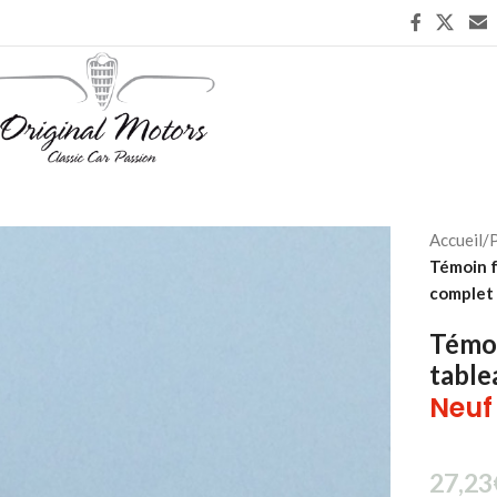
Accueil
/
P
Témoin f
complet
Témoi
table
Neuf
27,23