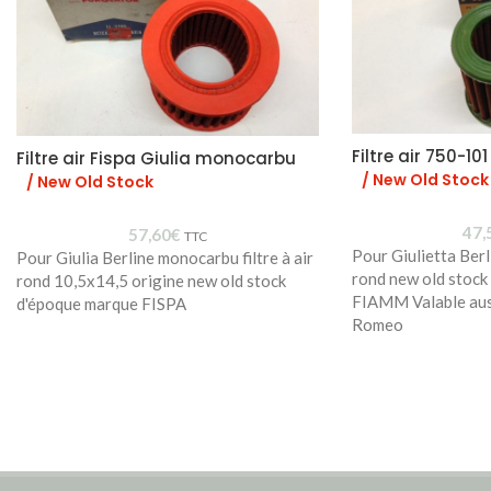
Filtre air 750-101
Filtre air Fispa Giulia monocarbu
/ New Old Stock
/ New Old Stock
47,
57,60
€
TTC
Pour Giulietta Berli
Pour Giulia Berline monocarbu filtre à air
rond new old stock
rond 10,5x14,5 origine new old stock
FIAMM Valable aus
d'époque marque FISPA
Romeo