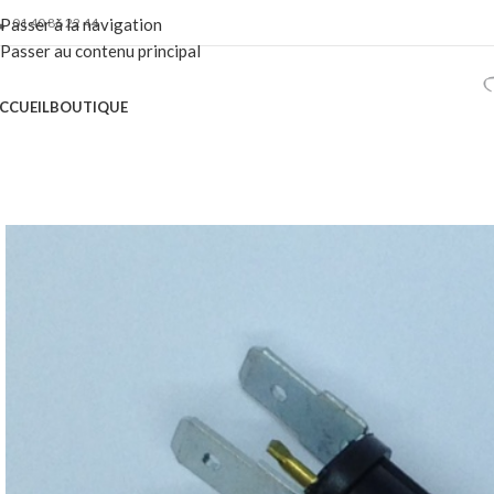
01 40 86 22 44
Passer à la navigation
Passer au contenu principal
CCUEIL
BOUTIQUE