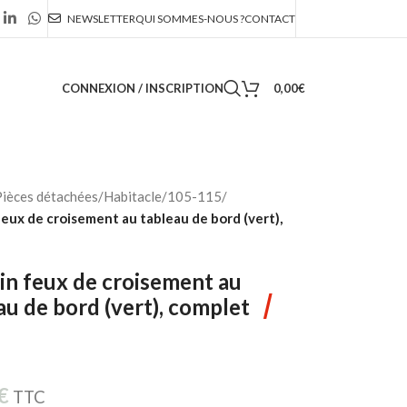
NEWSLETTER
QUI SOMMES-NOUS ?
CONTACT
CONNEXION / INSCRIPTION
0,00
€
ièces détachées
/
Habitacle
/
105-115
/
eux de croisement au tableau de bord (vert),
n feux de croisement au
/
au de bord (vert), complet
€
TTC