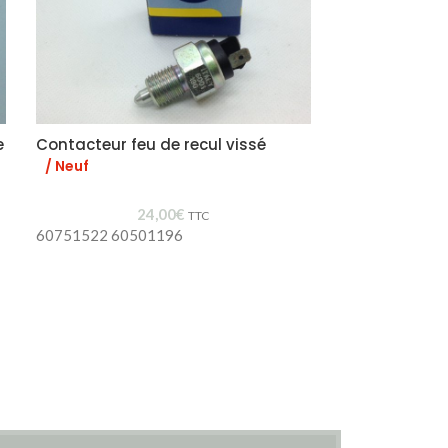
e
Contacteur feu de recul vissé
Support écha
caoutchouc
/ Neuf
24,00
€
TTC
60751522 60501196
60521386