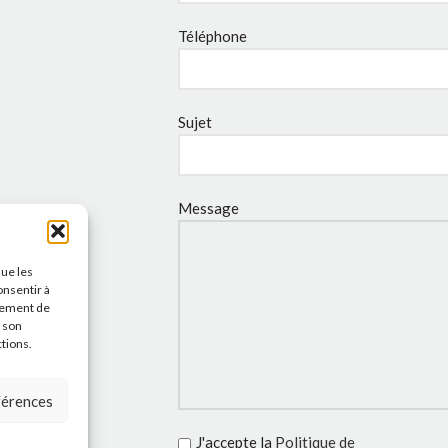
Téléphone
Sujet
Message
que les
onsentir à
tement de
r son
ctions.
éférences
J'accepte la
Politique de