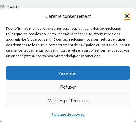
Message
Gérer le consentement
Pour offrir les meilleures expériences, nous utilisons des technologies
telles que les cookies pour stocker et/ou accéder aux informations des
appareils. Le fait de consentir à ces technologies nous permettra de traiter
des données telles que le comportement de navigation ou les ID uniques sur
ce site. Le fait de ne pas consentir ou de retirer son consentement peut avoir
un effet négatif sur certaines caractéristiques et fonctions.
Accepter
J'accepte la
Politique de confidentialité
de ce site.
Refuser
Voir les préférences
Politique de cookies
INSTAGRAM