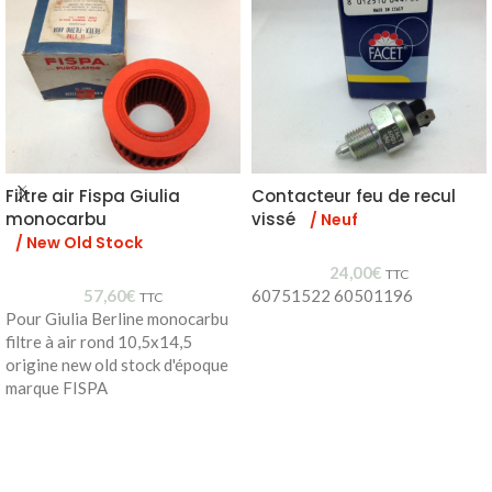
Filtre air Fispa Giulia
Contacteur feu de recul
monocarbu
vissé
/ Neuf
/ New Old Stock
24,00
€
TTC
57,60
€
60751522 60501196
TTC
Pour Giulia Berline monocarbu
filtre à air rond 10,5x14,5
origine new old stock d'époque
marque FISPA