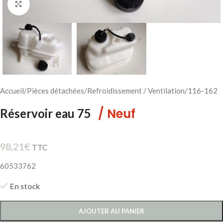
Cliquez pour agrandir
Accueil
/
Pièces détachées
/
Refroidissement / Ventilation
/
116-162
/ Neuf
Réservoir eau 75
98,21
€
TTC
60533762
En stock
AJOUTER AU PANIER